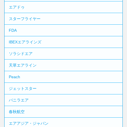
エアドゥ
スターフライヤー
FDA
IBEXエアラインズ
ソラシドエア
天草エアライン
Peach
ジェットスター
バニラエア
春秋航空
エアアジア・ジャパン