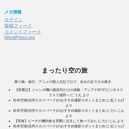
メタ情報
ログイン
投稿フィード
コメントフィード
WordPress.org
まったり空の旅
乗り物・旅行・アニメの暇人日記ブログ。自分の足でネタ稼ぎ。
【搭乗記】ジャンボ機の最前列だけの体験：アシアナB747ビジネスク
ラスで成田へ
に
うえ
より
松本空港(信州スカイパーク)のおすすめ撮影スポットまとめ
に
紅くらげ
より
松本空港(信州スカイパーク)のおすすめ撮影スポットまとめ
に
だいこん
より
【実食】ピーチの機内食を実際に注文して食べてみた
に
だいこん
より
松本空港(信州スカイパーク)のおすすめ撮影スポットまとめ
に
紅くらげ