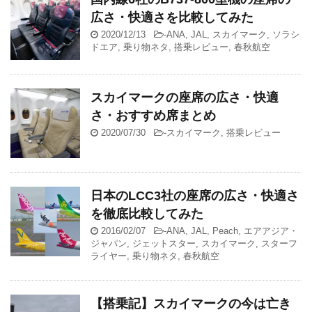
広さ・快適さを比較してみた
2020/12/13
-
ANA
,
JAL
,
スカイマーク
,
ソラシ
ドエア
,
乗り物ネタ
,
搭乗レビュー
,
春秋航空
スカイマークの座席の広さ・快適
さ・おすすめ席まとめ
2020/07/30
-
スカイマーク
,
搭乗レビュー
日本のLCC3社の座席の広さ・快適さ
を徹底比較してみた
2016/02/07
-
ANA
,
JAL
,
Peach
,
エアアジア・
ジャパン
,
ジェットスター
,
スカイマーク
,
スターフ
ライヤー
,
乗り物ネタ
,
春秋航空
【搭乗記】スカイマークの今は亡き