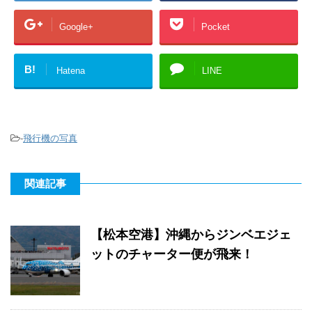
Google+
Pocket
B!
Hatena
LINE
-
飛行機の写真
関連記事
【松本空港】沖縄からジンベエジェ
ットのチャーター便が飛来！