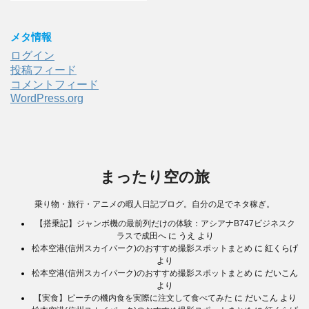
メタ情報
ログイン
投稿フィード
コメントフィード
WordPress.org
まったり空の旅
乗り物・旅行・アニメの暇人日記ブログ。自分の足でネタ稼ぎ。
【搭乗記】ジャンボ機の最前列だけの体験：アシアナB747ビジネスク
ラスで成田へ
に
うえ
より
松本空港(信州スカイパーク)のおすすめ撮影スポットまとめ
に
紅くらげ
より
松本空港(信州スカイパーク)のおすすめ撮影スポットまとめ
に
だいこん
より
【実食】ピーチの機内食を実際に注文して食べてみた
に
だいこん
より