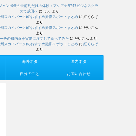
ジャンボ機の最前列だけの体験：アシアナB747ビジネスクラ
スで成田へ
に
うえ
より
信州スカイパーク)のおすすめ撮影スポットまとめ
に
紅くらげ
より
信州スカイパーク)のおすすめ撮影スポットまとめ
に
だいこん
より
ーチの機内食を実際に注文して食べてみた
に
だいこん
より
信州スカイパーク)のおすすめ撮影スポットまとめ
に
紅くらげ
より
海外ネタ
国内ネタ
自分のこと
お問い合わせ