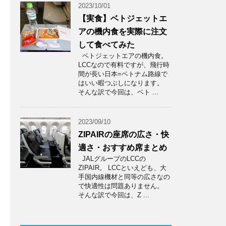
2023/10/01
【実食】ベトジェットエ
アの機内食を実際に注文
して食べてみた
ベトジェットエアの機内食。
LCCなので有料ですが、飛行時
間が長い日本=ベトナム路線で
はいい暇つぶしになります。
そんな訳で今回は、ベト ...
2023/09/10
ZIPAIRの座席の広さ・快
適さ・おすすめ席まとめ
JALグループのLCCの
ZIPAIR。 LCCといえども、大
手国内線機材と同等の広さなの
で快適性は問題ありません。
そんな訳で今回は、Z ...