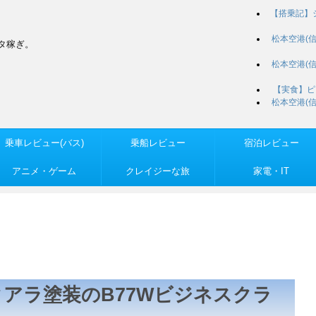
【搭乗記】
松本空港(
タ稼ぎ。
松本空港(
【実食】ピ
松本空港(
乗車レビュー(バス)
乗船レビュー
宿泊レビュー
アニメ・ゲーム
クレイジーな旅
家電・IT
タアラ塗装のB77Wビジネスクラ