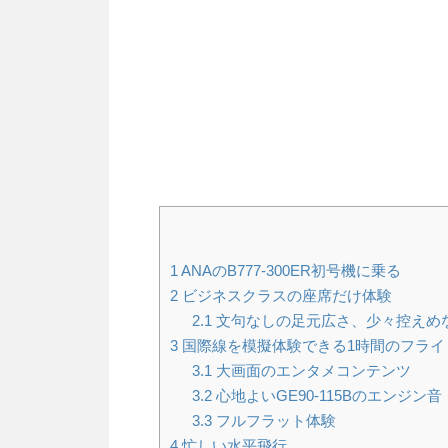
1
ANAのB777-300ER初号機に乗る
2
ビジネスクラスの座席だけ体験
2.1
文句なしの足元広さ、少々控えめ
3
国際線を模擬体験できる1時間のフライ
3.1
大画面のエンタメコンテンツ
3.2
心地よいGE90-115Bのエンジン音
3.3
フルフラット体験
4
忙しい水平飛行