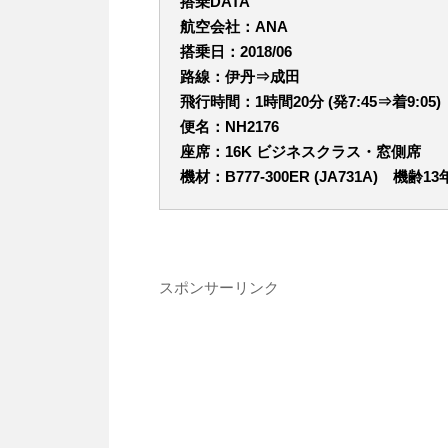
搭乗DATA
航空会社：ANA
搭乗日：2018/06
路線：伊丹
⇒成田
飛行時間：1
時間20分 (発7:45⇒着9:05)
便名：NH2176
座席：16K ビジネスクラス・窓側席
機材：B777-300ER (JA731A) 機齢1
スポンサーリンク