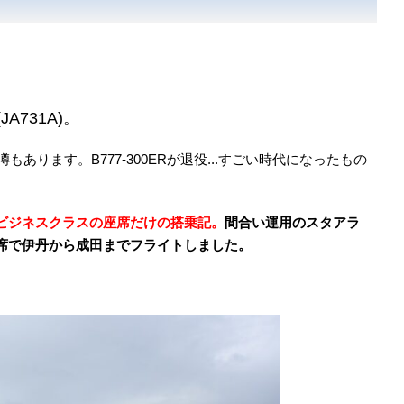
A731A)。
ります。B777-300ERが退役...すごい時代になったもの
ERのビジネスクラスの座席だけの搭乗記
。
間合い運用のスタアラ
ED座席で伊丹から成田まで
フライトしました
。