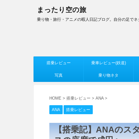
まったり空の旅
乗り物・旅行・アニメの暇人日記ブログ。自分の足でネ
搭乗レビュー
乗車レビュー(鉄道)
写真
乗り物ネタ
HOME
>
搭乗レビュー
>
ANA
>
ANA
搭乗レビュー
【搭乗記】ANAのス