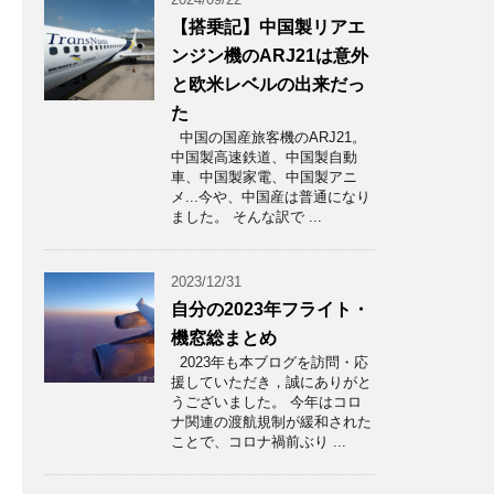
【搭乗記】中国製リアエ
ンジン機のARJ21は意外
と欧米レベルの出来だっ
た
中国の国産旅客機のARJ21。
中国製高速鉄道、中国製自動
車、中国製家電、中国製アニ
メ...今や、中国産は普通になり
ました。 そんな訳で ...
2023/12/31
自分の2023年フライト・
機窓総まとめ
2023年も本ブログを訪問・応
援していただき，誠にありがと
うございました。 今年はコロ
ナ関連の渡航規制が緩和された
ことで、コロナ禍前ぶり ...