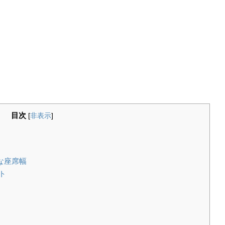
目次
[
非表示
]
な座席幅
ト