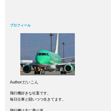
プロフィール
Author:だいこん
飛行機好きな社畜です。
毎日仕事と闘いつつ生きてます。
飛行機は主に乗り派。