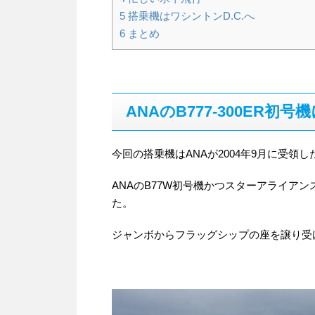
5
搭乗機はワシントンD.C.へ
6
まとめ
ANAのB777-300ER初号
今回の搭乗機はANAが2004年9月に受領したB7
ANAのB77W初号機かつスターアライアン
た。
ジャンボからフラッグシップの座を譲り受け