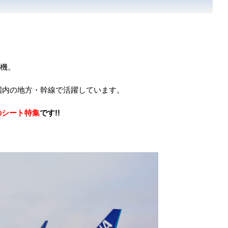
型機。
に国内の地方・幹線で活躍しています。
のシート特集
です!!