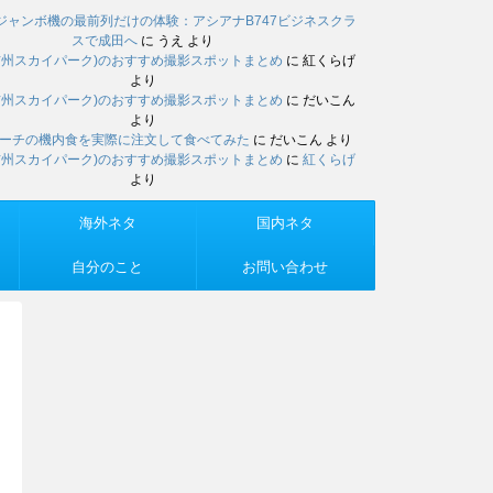
ジャンボ機の最前列だけの体験：アシアナB747ビジネスクラ
スで成田へ
に
うえ
より
信州スカイパーク)のおすすめ撮影スポットまとめ
に
紅くらげ
より
信州スカイパーク)のおすすめ撮影スポットまとめ
に
だいこん
より
ーチの機内食を実際に注文して食べてみた
に
だいこん
より
信州スカイパーク)のおすすめ撮影スポットまとめ
に
紅くらげ
より
海外ネタ
国内ネタ
自分のこと
お問い合わせ