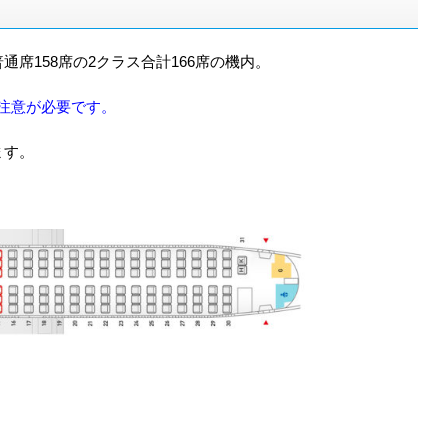
席158席の2クラス合計166席の機内。
注意が必要です。
ます。