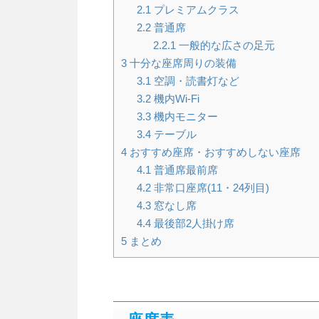
2.1
プレミアムクラス
2.2
普通席
2.2.1
一般的な広さの足元
3
十分な座席周りの装備
3.1
空調・読書灯など
3.2
機内Wi-Fi
3.3
機内モニター
3.4
テーブル
4
おすすめ座席・おすすめしない座席
4.1
普通席最前席
4.2
非常口座席(11・24列目)
4.3
窓なし席
4.4
最後部2人掛け席
5
まとめ