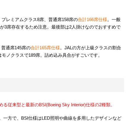
HP)。プレミアムクラス8席、普通席158席の
合計166席仕様
。一般
席が3席存在するため注意。最後部は2人掛けなのでおすすめで
、普通席145席の
合計165席仕様
。JALの方が上級クラスの割合
はモノクラスで189席。詰め込み具合がすごいです。
最新のBSI(Boeing Sky Interior)仕様の2種類。
一方で、BSI仕様はLED照明や曲線を多用したデザインなど