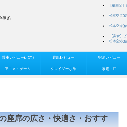
【搭乗記】
松本空港(
タ稼ぎ。
松本空港(
【実食】ピ
松本空港(
乗車レビュー(バス)
乗船レビュー
宿泊レビュー
アニメ・ゲーム
クレイジーな旅
家電・IT
(738)の座席の広さ・快適さ・おすす