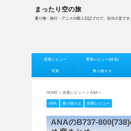
まったり空の旅
乗り物・旅行・アニメの暇人日記ブログ。自分の足でネ
搭乗レビュー
乗車レビュー(鉄道)
写真
乗り物ネタ
HOME
>
搭乗レビュー
>
ANA
>
ANA
乗り物ネタ
搭乗レビュー
ANAのB737-800