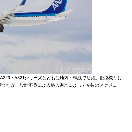
在。A320・A321シリーズとともに地方・幹線で活躍。後継機とし
入予定ですが、設計不良による納入遅れによって今後のスケジュー