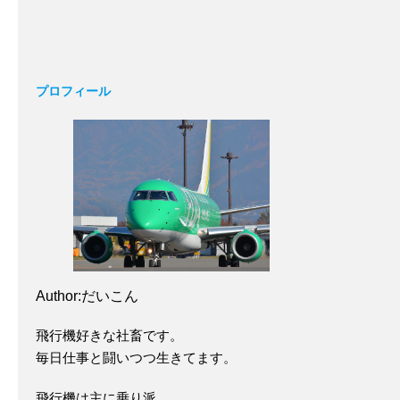
プロフィール
Author:だいこん
飛行機好きな社畜です。
毎日仕事と闘いつつ生きてます。
飛行機は主に乗り派。