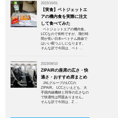
2023/10/01
【実食】ベトジェットエ
アの機内食を実際に注文
して食べてみた
ベトジェットエアの機内食。
LCCなので有料ですが、飛行時
間が長い日本=ベトナム路線で
はいい暇つぶしになります。
そんな訳で今回は、ベト ...
2023/09/10
ZIPAIRの座席の広さ・快
適さ・おすすめ席まとめ
JALグループのLCCの
ZIPAIR。 LCCといえども、大
手国内線機材と同等の広さなの
で快適性は問題ありません。
そんな訳で今回は、Z ...