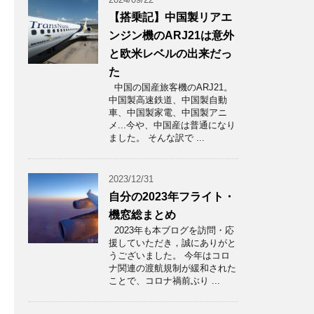
【搭乗記】中国製リアエ
ンジン機のARJ21は意外
と欧米レベルの出来だっ
た
中国の国産旅客機のARJ21。
中国製高速鉄道、中国製自動
車、中国製家電、中国製アニ
メ...今や、中国産は普通になり
ました。 そんな訳で ...
2023/12/31
自分の2023年フライト・
機窓総まとめ
2023年も本ブログを訪問・応
援していただき，誠にありがと
うございました。 今年はコロ
ナ関連の渡航規制が緩和された
ことで、コロナ禍前ぶり ...