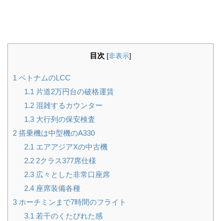
目次
[
非表示
]
1
ベトナムのLCC
1.1
片道2万円台の破格運賃
1.2
混雑するカウンター
1.3
大行列の保安検査
2
搭乗機は中型機のA330
2.1
エアアジアXの中古機
2.2
2クラス377席仕様
2.3
広々とした非常口座席
2.4
座席装備各種
3
ホーチミンまで7時間のフライト
3.1
若干のくたびれた感