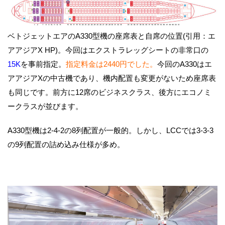
ベトジェットエアのA330型機の座席表と自席の位置(引用：エ
アアジアX HP)。今回はエクストラレッグシートの非常口の
15K
を事前指定。
指定料金は2440円でした。
今回のA330はエ
アアジアXの中古機であり、機内配置も変更がないため座席表
も同じです。前方に12席のビジネスクラス、後方にエコノミ
ークラスが並びます。
A330型機は2-4-2の8列配置が一般的。しかし、LCCでは3-3-3
の9列配置の詰め込み仕様が多め。